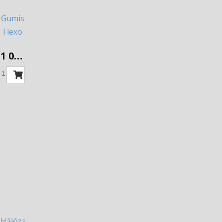
Gumis
Flexo
kábel
1 032 Ft
2
GT3x1
3fm
Hálózati