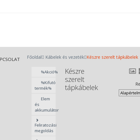
Főoldal
Kábelek és vezeték
Készre szerelt tápkábelek
PCSOLAT
Készre
%Akció%
szerelt
%Kifutó
Re
tápkábelek
termék%
Elem
és
akkumulátor
Feliratozási
megoldás