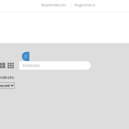
Bejelentkezés
Regisztráció
ndezés: