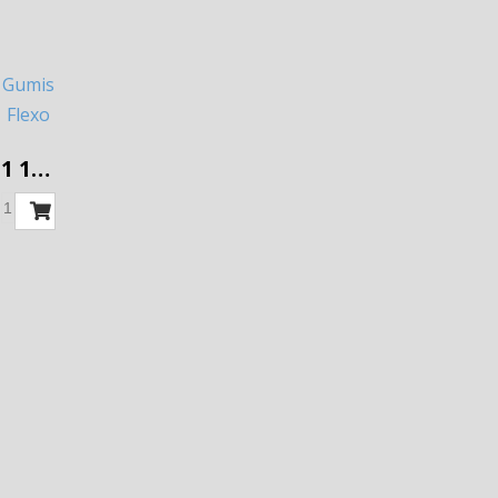
Gumis
Flexo
kábel
1 142 Ft
2*1,5
3fm