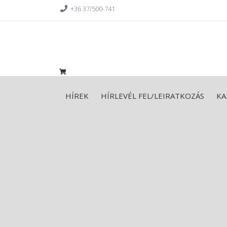
+36 37/500-741
HÍREK
HÍRLEVÉL FEL/LEIRATKOZÁS
KA