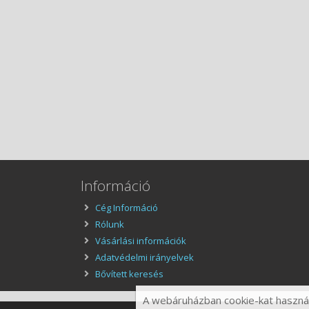
Információ
Cég Információ
Rólunk
Vásárlási információk
Adatvédelmi irányelvek
Bővített keresés
A webáruházban cookie-kat használu