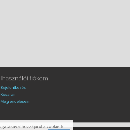
elhasználói
fiókom
Bejelentkezés
Kosaram
Megrendeléseim
ogatásával hozzájárul a cookie-k