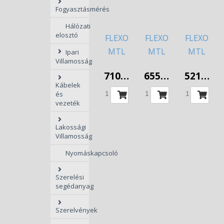
Fogyasztásmérés
Hálózati
elosztó
FLEXO
FLEXO
FLEXO
MTL
MTL
MTL
Ipari
Villamosság
2x0,75
2x0,75
2x0,75
710 Ft
655 Ft
521 Ft
2,3 fm
2,3 fm
3 fm
Kábelek
fehér,
fekete,
Stilo
és
vezeték
kapcsolós,
kapcsolós,
Stilo
Stilo
Lakossági
Villamosság
Nyomáskapcsoló
Szerelési
segédanyag
Szerelvények