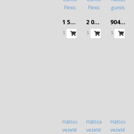
Flexo
Flexo
gumis
kábel
kábel
vezeték
1 506 Ft
2 008 Ft
904 Ft
GT3x1
GT3x1,5
dugvillával
5fm
5fm
2x1
3m
Hálózati
Hálózati
Hálózati
vezeték
vezeték
vezeték