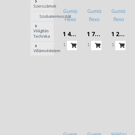
Szerszámok
Gumis
Gumis
Gumis
Szobatermosztát
Flexo
flexo
flexo
kábel
kábel
kábel
Világítás
1 479 Ft
1 757 Ft
1 255 Ft
GT
GT2x1,5mm2
GT2x1mm
Technika
3x1,5
5fm
5fm
Villámvédelem
3fm
Gumis
Gumis
Hálózati