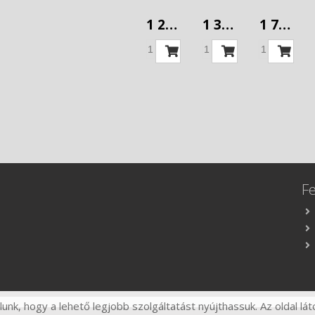
dugvillával
dugvillával
dugvillával
1 254 Ft
1 381 Ft
1 757 Ft
3x1
3x1,5
3x1,5
5m
3m
5m
F
nk, hogy a lehető legjobb szolgáltatást nyújthassuk. Az oldal lát