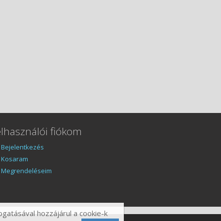
elhasználói
fiókom
Bejelentkezés
Kosaram
Megrendeléseim
ogatásával hozzájárul a cookie-k