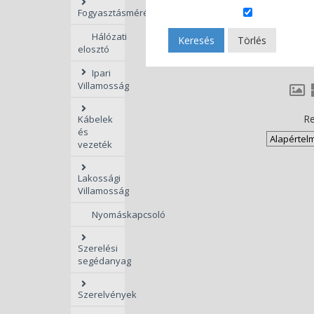
Fogyasztásmérés
Hálózati
Keresés
Törlés
elosztó
Ipari
Villamosság
Re
Kábelek
és
vezeték
Lakossági
Villamosság
Nyomáskapcsoló
Szerelési
segédanyag
Szerelvények