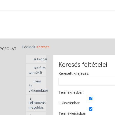
Főoldal
Keresés
PCSOLAT
%Akció%
Keresés feltételei
%Kifutó
termék%
Keresett kifejezés:
Elem
és
akkumulátor
Terméknévben
Feliratozási
Cikkszámban
megoldás
Termékleírásban