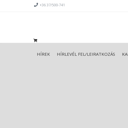
+36 37/500-741
HÍREK
HÍRLEVÉL FEL/LEIRATKOZÁS
KA