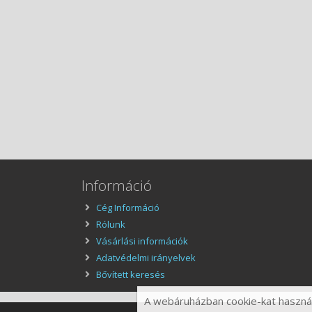
Információ
Cég Információ
Rólunk
Vásárlási információk
Adatvédelmi irányelvek
Bővített keresés
A webáruházban cookie-kat használu