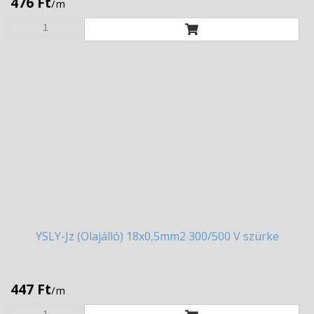
476 Ft
/m
YSLY-Jz
(Olajálló) 18x0,5mm2 300/500 V szürke
447 Ft
/m