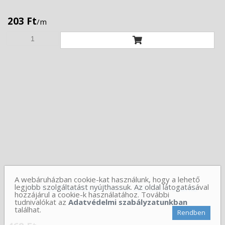
203 Ft
/m
A webáruházban cookie-kat használunk, hogy a lehető
legjobb szolgáltatást nyújthassuk. Az oldal látogatásával
YSLY-Jz
(Olajálló) 5x2,5mm2 300/500 V szürke
hozzájárul a cookie-k használatához. További
tudnivalókat az
Adatvédelmi szabályzatunkban
találhat.
Rendben