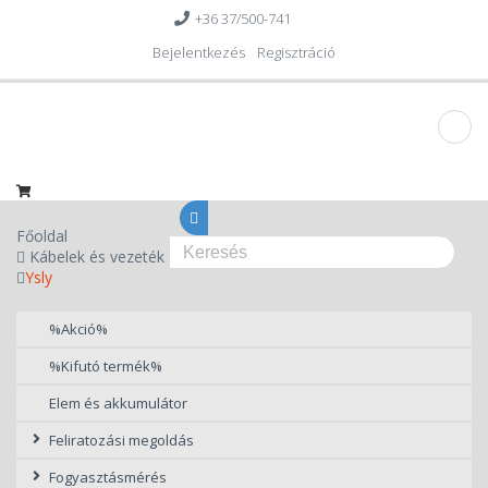
+36 37/500-741
Bejelentkezés
Regisztráció
Főoldal
Kábelek és vezeték
Ysly
%Akció%
%Kifutó termék%
Elem és akkumulátor
Feliratozási megoldás
Fogyasztásmérés