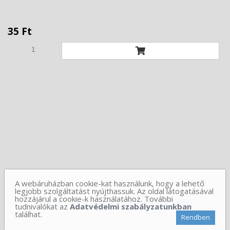
35 Ft
A webáruházban cookie-kat használunk, hogy a lehető
legjobb szolgáltatást nyújthassuk. Az oldal látogatásával
hozzájárul a cookie-k használatához. További
Szemes
saru ónozott 6mm2 M 8 290650
tudnivalókat az
Adatvédelmi szabályzatunkban
találhat.
Rendben