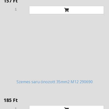
157 Ft
Szemes
saru ónozott 35mm2 M12 290690
185 Ft