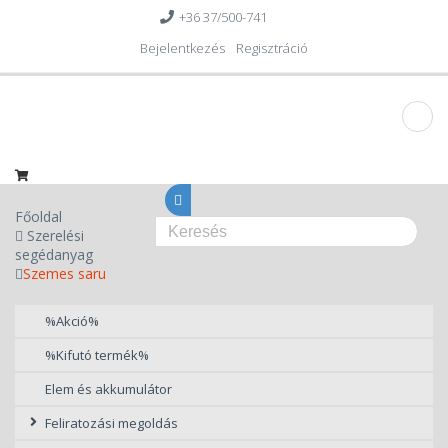
+36 37/500-741
Bejelentkezés
Regisztráció
Főoldal
Szerelési
segédanyag
Szemes saru
%Akció%
%Kifutó termék%
Elem és akkumulátor
Feliratozási megoldás