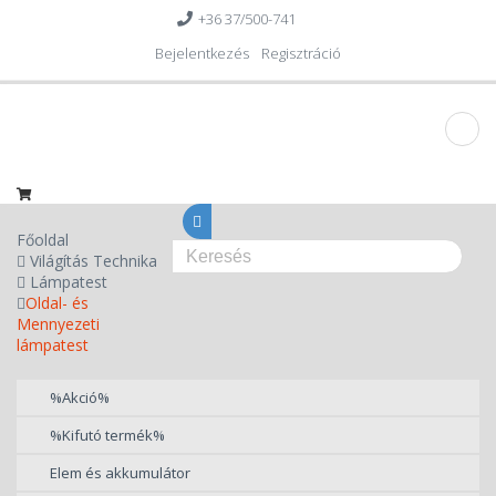
+36 37/500-741
Bejelentkezés
Regisztráció
Főoldal
Világítás Technika
Lámpatest
Oldal- és
Mennyezeti
lámpatest
%Akció%
%Kifutó termék%
Elem és akkumulátor